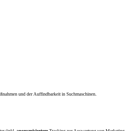
maßnahmen und der Auffindbarkeit in Suchmaschinen.
er (inkl.
anonymisiertem
Tracking zur Auswertung von Marketing-