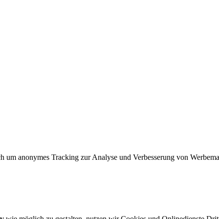
s sich um anonymes Tracking zur Analyse und Verbesserung von Werbe
iv
wie möglich zu gestalten, nutzen wir Cookies und Onlinedienste Dritt