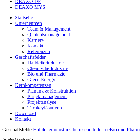
DEAXO DE
DEAXO MYS
Startseite
Unternehmen
Team & Management
Qualitätsmanagement
Karriere
Kontakt
Referenzen
Geschäftsfelder
Halbleiterindustrie
Chemische Industrie
Bio und Pharmazie
Green Energy
Kernkompetenzen
Planung & Konstruktion
Projektmanagement
Projektanalyse
Turnkeylösungen
Download
Kontakt
Geschäftsfelder
Halbleiterindustrie
Chemische Industrie
Bio und Pharm