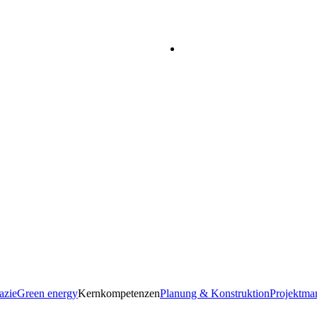
azie
Green energy
Kernkompetenzen
Planung & Konstruktion
Projektma