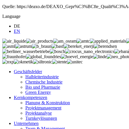
Quelle: https://deaxo.de/DEAXO_Gepr%C3%BCfte_Qualit%C3%A4
Language
DE
EN
Geschäftsfelder
Halbleiterindustrie
Chemische Industrie
Bio und Pharmazie
Green Energy
Kernkompetenzen
Planung & Konstruktion
Projektmanagement
Projektanalyse
Turnkeylösungen
Unternehmen
Team & Management