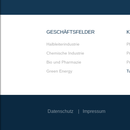
GESCHÄFTSFELDER
K
Halbleiterindustrie
P
Chemische Industrie
P
Bio und Pharmazie
P
Green Energy
T
Datenschutz
Impressum