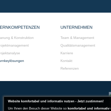
ERNKOMPETENZEN
UNTERNEHMEN
lanung & Konstruktion
Team & Management
rojektmanagement
Qualitätsmanagement
rojektanalyse
Karriere
urnkeylösungen
Kontakt
Referenzen
Website komfortabel und informativ nutzen - Jetzt zustimmen!
Um Ihnen den Besuch dieser Website so
komfortabel und informativ