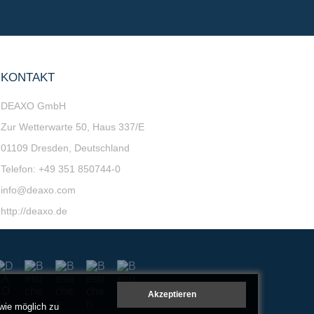
KONTAKT
DEAXO GmbH
Zur Wetterwarte 50, Haus 337/E
01109
Dresden,
Deutschland
Telefon
:
+49 351 850744-0
info@deaxo.com
http://deaxo.de
wie möglich zu