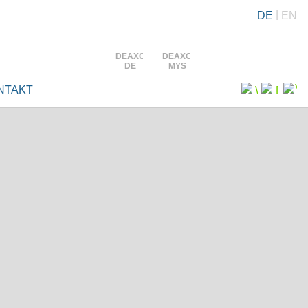
DE
EN
DEAXO
DEAXO
DE
MYS
NTAKT