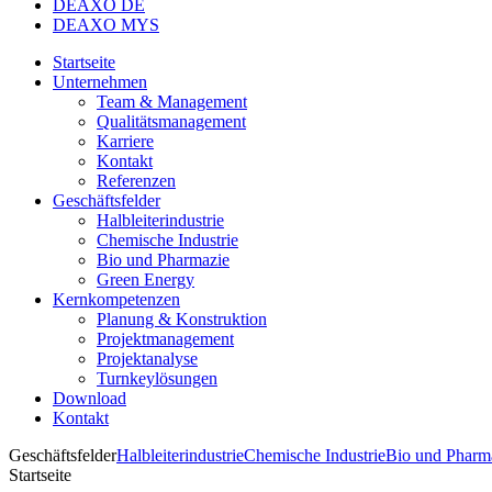
DEAXO DE
DEAXO MYS
Startseite
Unternehmen
Team & Management
Qualitätsmanagement
Karriere
Kontakt
Referenzen
Geschäftsfelder
Halbleiterindustrie
Chemische Industrie
Bio und Pharmazie
Green Energy
Kernkompetenzen
Planung & Konstruktion
Projektmanagement
Projektanalyse
Turnkeylösungen
Download
Kontakt
Geschäftsfelder
Halbleiterindustrie
Chemische Industrie
Bio und Pharm
Startseite