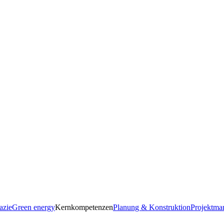
azie
Green energy
Kernkompetenzen
Planung & Konstruktion
Projektma