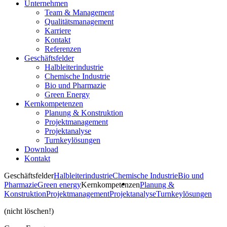
Unternehmen
Team & Management
Qualitätsmanagement
Karriere
Kontakt
Referenzen
Geschäftsfelder
Halbleiterindustrie
Chemische Industrie
Bio und Pharmazie
Green Energy
Kernkompetenzen
Planung & Konstruktion
Projektmanagement
Projektanalyse
Turnkeylösungen
Download
Kontakt
Geschäftsfelder
Halbleiterindustrie
Chemische Industrie
Bio und
Pharmazie
Green energy
Kernkompetenzen
Planung &
Konstruktion
Projektmanagement
Projektanalyse
Turnkeylösungen
(nicht löschen!)