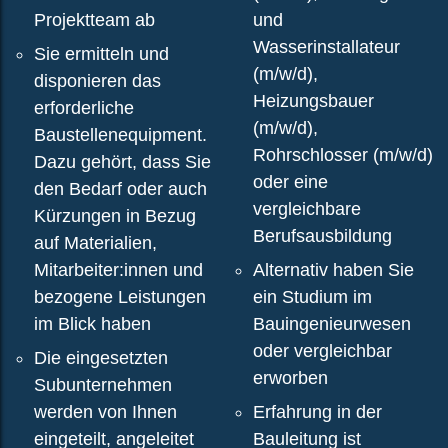
d
Projektteam ab
und
e
Wasserinstallateur
Sie ermitteln und
r
(m/w/d),
disponieren das
K
Heizungsbauer
erforderliche
e
(m/w/d),
Baustellenequipment.
r
Rohrschlosser (m/w/d)
Dazu gehört, dass Sie
n
oder eine
den Bedarf oder auch
k
vergleichbare
Kürzungen in Bezug
o
Berufsausbildung
auf Materialien,
m
Mitarbeiter:innen und
Alternativ haben Sie
p
bezogene Leistungen
ein Studium im
e
im Blick haben
Bauingenieurwesen
t
oder vergleichbar
Die eingesetzten
e
erworben
Subunternehmen
n
werden von Ihnen
Erfahrung in der
z
eingeteilt, angeleitet
Bauleitung ist
e