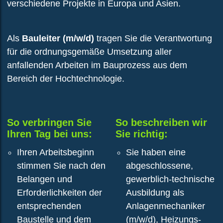
verschiedene Projekte in Europa und Asien.
h
m
Als
Bauleiter (m/w/d)
tragen Sie die Verantwortung
e
für die ordnungsgemäße Umsetzung aller
n
anfallenden Arbeiten im Bauprozess aus dem
G
Bereich der Hochtechnologie.
e
s
c
h
So verbringen Sie
So beschreiben wir
ä
Ihren Tag bei uns:
Sie richtig:
f
Ihren Arbeitsbeginn
Sie haben eine
t
stimmen Sie nach den
abgeschlossene,
s
Belangen und
gewerblich-technische
f
Erforderlichkeiten der
Ausbildung als
e
entsprechenden
Anlagenmechaniker
l
Baustelle und dem
(m/w/d), Heizungs-