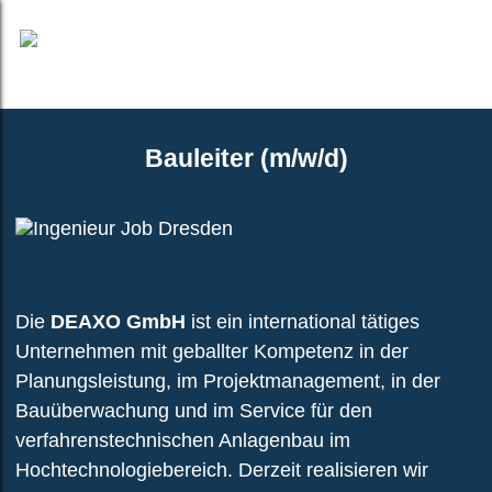
S
t
a
r
DEAXO
DE
t
Bauleiter (m#w#d)
Bauleiter (m/w/d)
s
DEAXO
e
MYS
i
t
e
U
Die
DEAXO GmbH
ist ein international tätiges
n
Unternehmen mit geballter Kompetenz in der
t
Planungsleistung, im Projektmanagement, in der
e
Bauüberwachung und im Service für den
r
verfahrenstechnischen Anlagenbau im
n
Hochtechnologiebereich. Derzeit realisieren wir
e