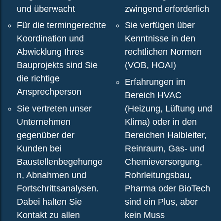
und überwacht
zwingend erforderlich
n
D
Für die termingerechte
Sie verfügen über
o
Koordination und
Kenntnisse in den
w
Abwicklung Ihres
rechtlichen Normen
n
Bauprojekts sind Sie
(VOB, HOAI)
l
die richtige
Erfahrungen im
o
Ansprechperson
Bereich HVAC
a
Sie vertreten unser
(Heizung, Lüftung und
d
Unternehmen
Klima) oder in den
K
gegenüber der
Bereichen Halbleiter,
o
Kunden bei
Reinraum, Gas- und
n
Baustellenbegehunge
Chemieversorgung,
t
n, Abnahmen und
Rohrleitungsbau,
a
Fortschrittsanalysen.
Pharma oder BioTech
k
Dabei halten Sie
sind ein Plus, aber
t
Kontakt zu allen
kein Muss